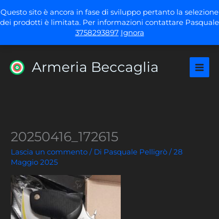
Vai
Questo sito è ancora in fase di sviluppo pertanto la selezione
al
dei prodotti è limitata. Per informazioni contattare Pasquale
contenuto
3758293897
Ignora
Armeria Beccaglia
20250416_172615
Lascia un commento
/ Di
Pasquale Pelligrò
/
28
Maggio 2025