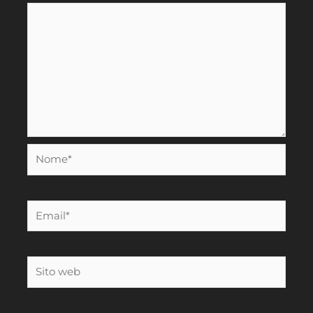
Nome*
Email*
Sito
web