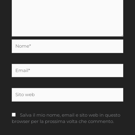
Nome*
Email*
Sito
web
Salva il mio nome, email e sito web in questo
browser per la prossima volta che commento.