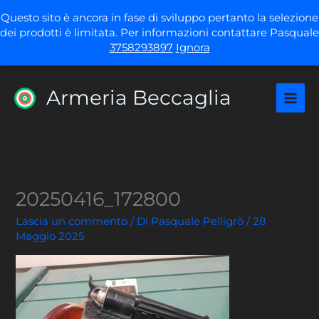
Vai
Questo sito è ancora in fase di sviluppo pertanto la selezione
al
dei prodotti è limitata. Per informazioni contattare Pasquale
contenuto
3758293897
Ignora
Armeria Beccaglia
20250416_172800
Lascia un commento
/ Di
Pasquale Pelligrò
/
28
Maggio 2025