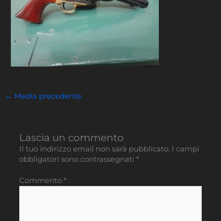
←
Media precedente
Lascia un commento
Il tuo indirizzo email non sarà pubblicato.
I campi
obbligatori sono contrassegnati
*
Commento
*