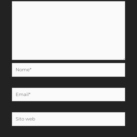
Nome*
Email*
Sito
web