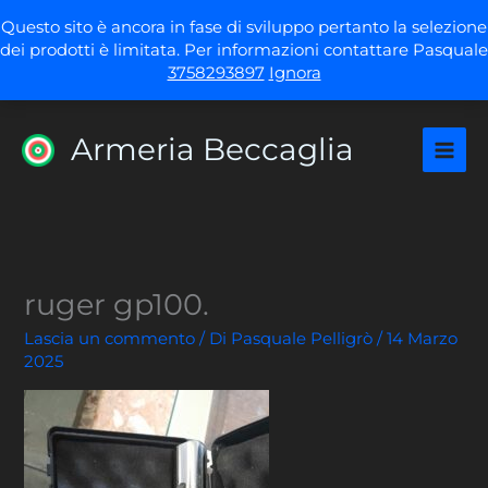
Vai
Questo sito è ancora in fase di sviluppo pertanto la selezione
al
dei prodotti è limitata. Per informazioni contattare Pasquale
contenuto
3758293897
Ignora
Armeria Beccaglia
ruger gp100.
Lascia un commento
/ Di
Pasquale Pelligrò
/
14 Marzo
2025