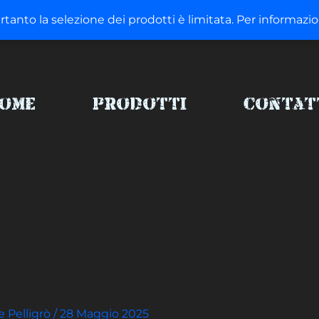
ertanto la selezione dei prodotti è limitata. Per informaz
ome
Prodotti
Contat
e Pelligrò
/
28 Maggio 2025