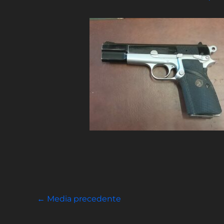
←
Media precedente