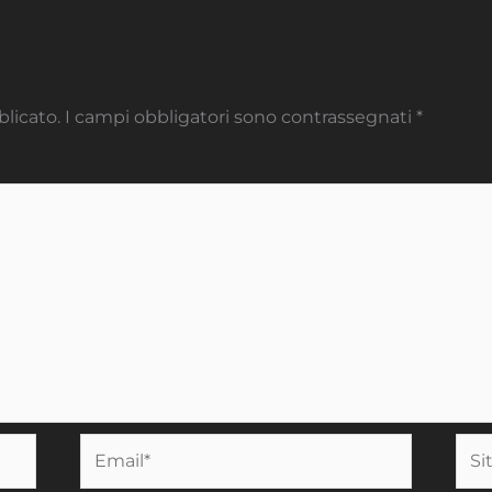
blicato.
I campi obbligatori sono contrassegnati
*
Email*
Sito
we