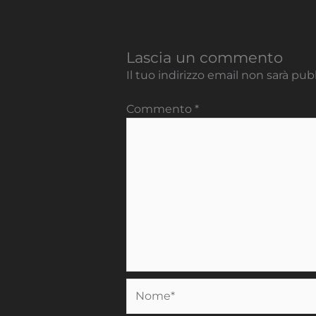
Lascia un commento
Il tuo indirizzo email non sarà pub
Commento
*
Nome*