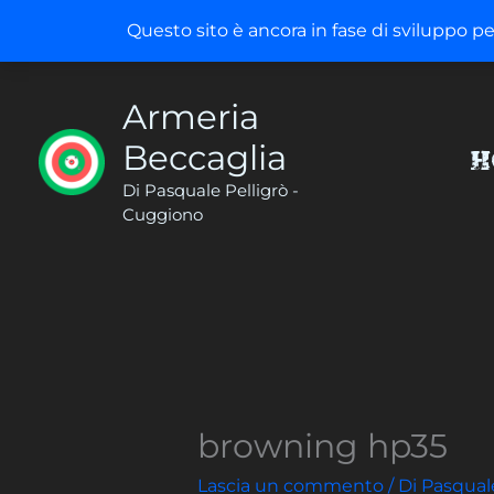
Vai
Questo sito è ancora in fase di sviluppo p
al
contenuto
Armeria
Beccaglia
H
Di Pasquale Pelligrò -
Cuggiono
browning hp35
Lascia un commento
/ Di
Pasqual