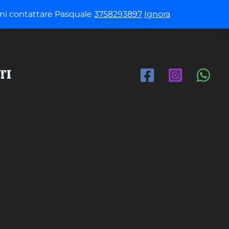
ioni contattare Pasquale
3758293897
Ignora
ti