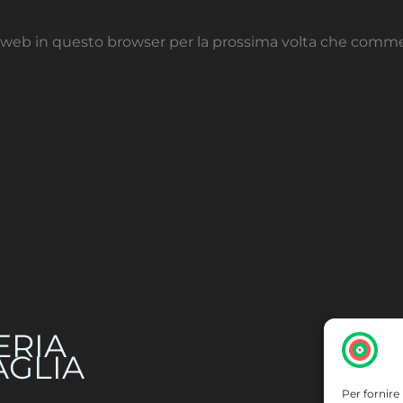
to web in questo browser per la prossima volta che comm
ERIA
AGLIA
Per fornire