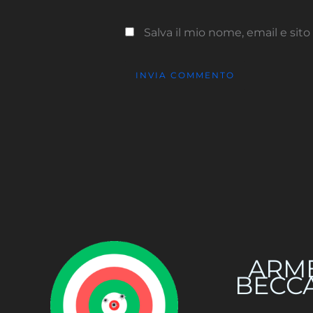
Salva il mio nome, email e si
ARM
BECC