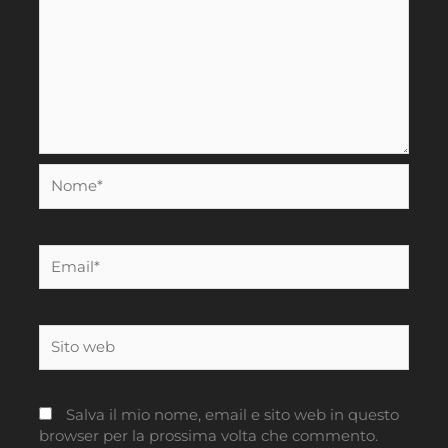
Nome*
Email*
Sito
web
Salva il mio nome, email e sito web in questo
browser per la prossima volta che commento.