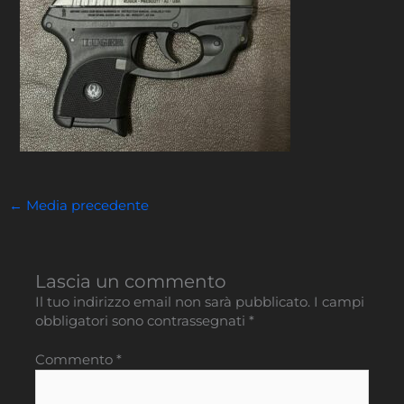
←
Media precedente
Lascia un commento
Il tuo indirizzo email non sarà pubblicato.
I campi
obbligatori sono contrassegnati
*
Commento
*