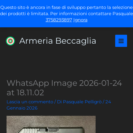
Vai
Questo sito è ancora in fase di sviluppo pertanto la selezione
al
dei prodotti è limitata. Per informazioni contattare Pasquale
contenuto
3758293897
Ignora
Armeria Beccaglia
WhatsApp Image 2026-01-24
at 18.11.02
Lascia un commento
/ Di
Pasquale Pelligrò
/
24
Gennaio 2026