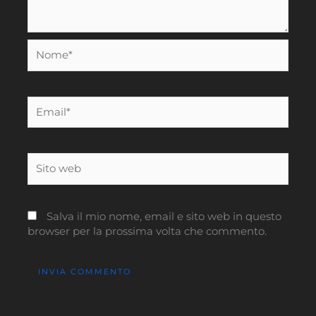
Nome*
Email*
Sito
web
Salva il mio nome, email e sito web in questo
browser per la prossima volta che commento.