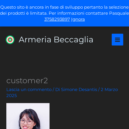
Vai
Questo sito è ancora in fase di sviluppo pertanto la selezione
al
dei prodotti è limitata. Per informazioni contattare Pasquale
contenuto
3758293897
Ignora
Armeria Beccaglia
customer2
Lascia un commento
/ Di
Simone Desantis
/
2 Marzo
2025