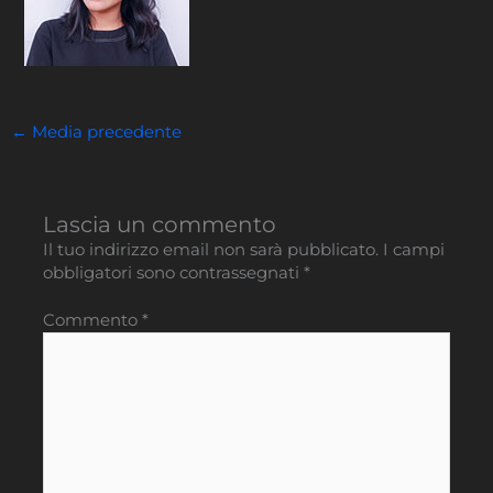
←
Media precedente
Lascia un commento
Il tuo indirizzo email non sarà pubblicato.
I campi
obbligatori sono contrassegnati
*
Commento
*